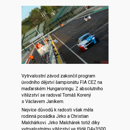
Vytrvalostní závod zakončil program
úvodního dějství šampionátu FIA CEZ na
maďarském Hungaroringu. Z absolutního
vítězství se radoval Tomáš Korený
s Václavem Janíkem.
Nejvíce důvodů k radosti však měla
rodinná posádka Jirko a Christian
Malchárkovi. Jirko Malchárek totiž díky
vytrvalostnímu vítězství ve třídě D4+3500