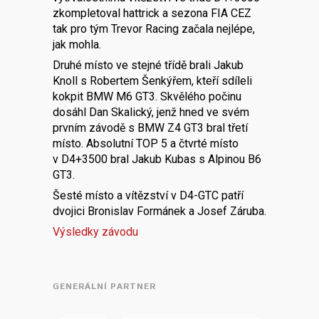
zkompletoval hattrick a sezona FIA CEZ
tak pro tým Trevor Racing začala nejlépe,
jak mohla.
Druhé místo ve stejné třídě brali Jakub
Knoll s Robertem Šenkýřem, kteří sdíleli
kokpit BMW M6 GT3. Skvělého počinu
dosáhl Dan Skalický, jenž hned ve svém
prvním závodě s BMW Z4 GT3 bral třetí
místo. Absolutní TOP 5 a čtvrté místo
v D4+3500 bral Jakub Kubas s Alpinou B6
GT3.
Šesté místo a vítězství v D4-GTC patří
dvojici Bronislav Formánek a Josef Záruba.
Výsledky závodu
GENERÁLNÍ PARTNER