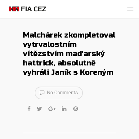
Malchárek zkompletoval
vytrvalostním
vítězstvím maďarský
hattrick, absolutně
vyhráli Janík s Koreným
No Comments