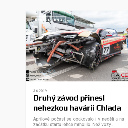
REDBULLRING
3.6.2019
Druhý závod přinesl
nehezkou havárii Chlada
Aprílové počasí se opakovalo i v neděli a na
začátku startu lehce mrholilo. Než vozy…