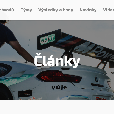
závodů
Týmy
Výsledky a body
Novinky
Vide
Články