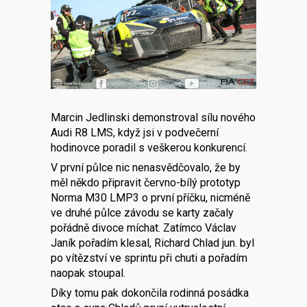
Marcin Jedlinski demonstroval sílu nového
Audi R8 LMS, když jsi v podvečerní
hodinovce poradil s veškerou konkurencí.
V první půlce nic nenasvědčovalo, že by
měl někdo připravit červno-bílý prototyp
Norma M30 LMP3 o první příčku, nicméně
ve druhé půlce závodu se karty začaly
pořádně divoce míchat. Zatímco Václav
Janík pořadím klesal, Richard Chlad jun. byl
po vítězství ve sprintu při chuti a pořadím
naopak stoupal.
Díky tomu pak dokončila rodinná posádka