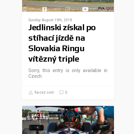
Sunday August 19th, 2018
Jedlinski získal po
stíhací jízdě na
Slovakia Ringu
vítězný triple
Sorry, this entry is only available in
Czech.
fia-cez.com
0
RACES