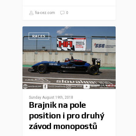
fia-cez.com
0
RACES
Sunday August 19th, 2018
Brajnik na pole
position i pro druhý
závod monopostů